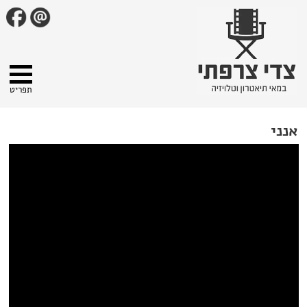
תפריט
אנני