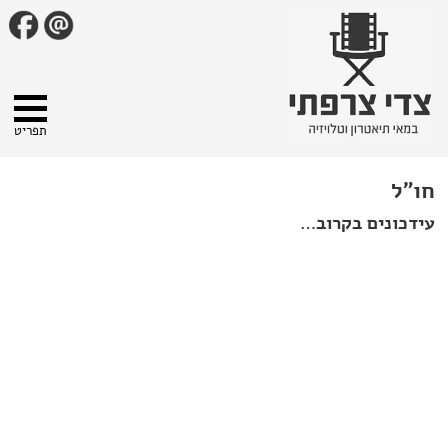
תפריט
חו"ל
עידכונים בקרוב…