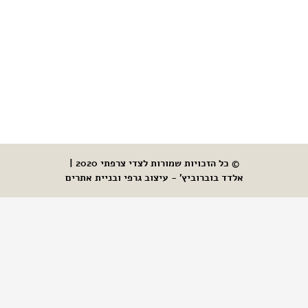
© כל הזכויות שמורות לצדי צרפתי 2020 |
אלדד בוברוביץ' - עיצוב גרפי ובניית אתרים