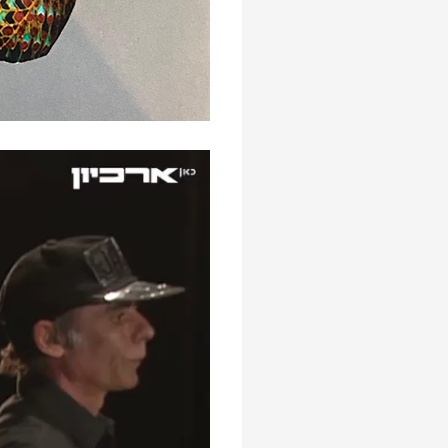
נגן
וידאו