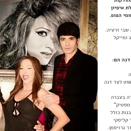
בנות שמחולקות
 איפיון
מי הפופ.
שבי זרעיה.
 ומייקל
דנה הם:
ה
פט לצד דנה
רה בעברה
מסטיק"
נות כולל
 קליסקי
ר גרויסמן.