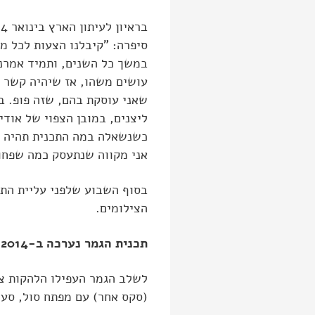
סיפרה: "קיבלנו הצעות לכל מינ
במשך כל השנים, ותמיד אמרנ
עושים משהו, אז שיהיה קשר 
שאני עוסקת בהם, שזה פופ. בר
ליצנים, במובן הצפוי של אודי
כשנשאלה במה התכנית תהיה שו
אני מקווה שנתעסק כמה שפחו
בסוף השבוע שלפני עליית התכ
הצילומים.
תכנית הגמר נערכה ב-9.3.2014. בתכנית זו התארח גם צביקה פיק כשופט.
(סקס אחר) עם מפתח סול, סעידה סולטנה עם קולולו, la