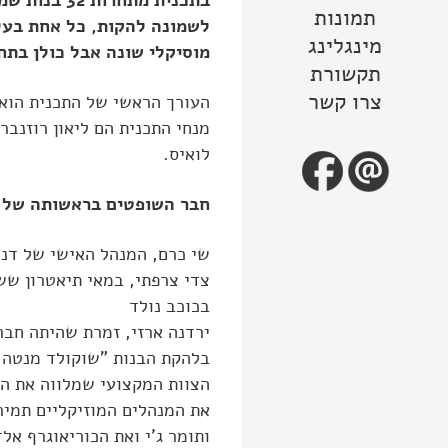
בתכנית מתחרות 32 
תמונות
לשמונה להקות, כל אחת בעלת
מינגלינג
מוסיקלי שונה אבל כולן בתחו
תקשורת
צרו קשר
העורך הראשי של התכנית הוא 
מנחי התכנית הם ליאון רוזנברג
לואיס.
חבר השופטים בראשותה של 
שי כרם, המנהל האישי של דנ
צדי צרפתי, במאי תיאטרון שש
בכוכב נולד
ירדנה ארזי, זמרת שהיתה חב
בלהקת הבנות "שוקולד מנטה 
הצוות המקצועי שמלווה את הב
את המנהלים המוזיקליים תמיר
ותומר ג'י ואת הכוריאוגרף אלד