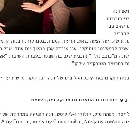
בראיון לעיתון הארץ בינואר 2014 דנה
י תוכניות
ו שאם כבר
לדברים
גע שהגיעה הצעה כזאת, הרעיון קסם ונכנסנו לזה. הבנות הן מ
שנים לריאליטי מוסיקלי. אני עובדת אִתן במשך יום אחד, אבל 
נה מ"כוכב נולד" (תכנית שגם בה שפטה בעבר), השיבה: "אצלנ
ת בסרטים הטורקיים שלהן".
נית הוקרנו בערוץ כל הקליפים של דנה, וכן הוקרן סרט תיעוד
לשלב הגמר העפילו הלהקות צ'ייסר, מפתח סול, קולולו
Cinquemil עם צ'ייסר, ו-Free עם A ליסט.