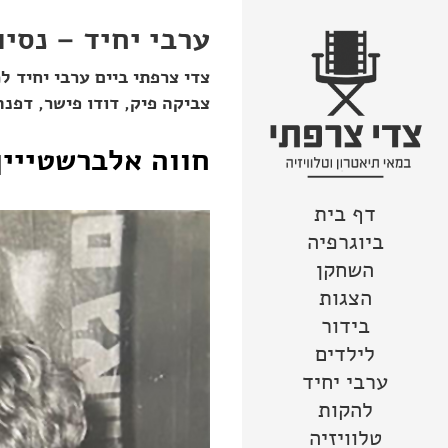
ערבי יחיד – נסיו
צדי צרפתי ביים ערבי יחיד ל
צביקה פיק, דודו פישר, דפנה
חווה אלברשטייין
דף בית
צור קשר
מפת האתר
לדלג לתוכן
הצהרת נגישות
ביוגרפיה
השחקן
הצגות
בידור
לילדים
ערבי יחיד
להקות
טלוויזיה