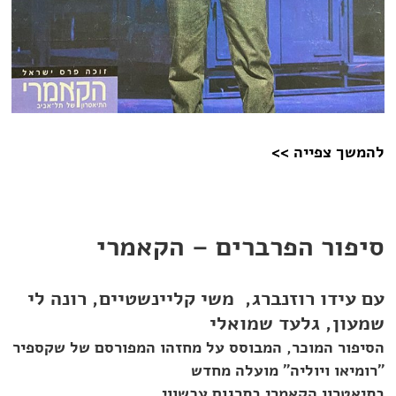
להמשך צפייה >>
סיפור הפרברים – הקאמרי
עם עידו רוזנברג, משי קליינשטיים, רונה לי
שמעון, גלעד שמואלי
הסיפור המוכר, המבוסס על מחזהו המפורסם של שקספיר
"רומיאו ויוליה" מועלה מחדש
בתיאטרון הקאמרי בתרגום עכשווי.