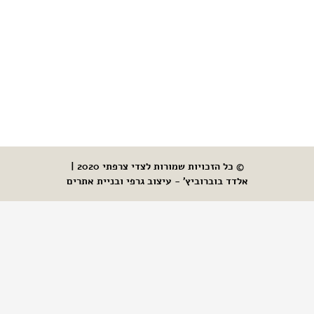
© כל הזכויות שמורות לצדי צרפתי 2020 |
אלדד בוברוביץ' - עיצוב גרפי ובניית אתרים